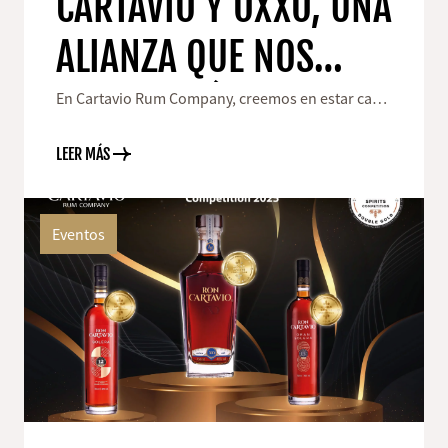
CARTAVIO Y OXXO, UNA
ALIANZA QUE NOS
ACERCA MÁS A
En Cartavio Rum Company, creemos en estar cada
vez más cerca de las personas que disfrutan
NUESTROS
nuestro ron.
LEER MÁS
CONSUMIDORES
Eventos