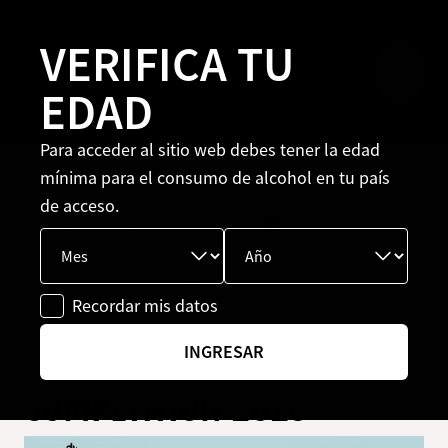
VERIFICA TU
EDAD
Para acceder al sitio web debes tener la edad
mínima para el consumo de alcohol en tu país
25 agosto 2025
Publicado en
Eventos
de acceso.
RON CARTAVIO BRILLA EN
LA NEW YORK
Recordar mis datos
INTERNATIONAL SPIRITS
INGRESAR
COMPETITION 2025