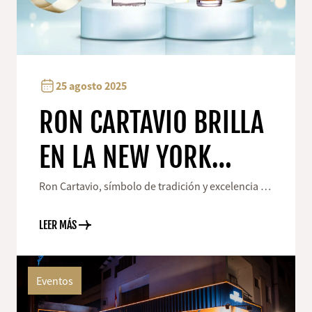
25 agosto 2025
RON CARTAVIO BRILLA
EN LA NEW YORK
INTERNATIONAL
Ron Cartavio, símbolo de tradición y excelencia en
la producción de ron, se enorgullece en anunciar
SPIRITS COMPETITION
que ha sido reconocido con importantes
LEER MÁS
distinciones en la prestigiosa New York
2025
International Spi
Eventos