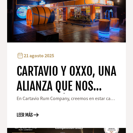
21 agosto 2025
CARTAVIO Y OXXO, UNA
ALIANZA QUE NOS
ACERCA MÁS A
En Cartavio Rum Company, creemos en estar cada
vez más cerca de las personas que disfrutan
NUESTROS
nuestro ron.
LEER MÁS
CONSUMIDORES