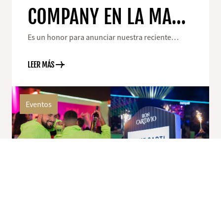
COMPANY EN LA MAR
MADRID, UNA
Es un honor para anunciar nuestra reciente
alianza con La Mar Madrid
EXPERIENCIA
LEER MÁS
GASTRONÓMICA SIN
Eventos
IGUAL
15 febrero 2025