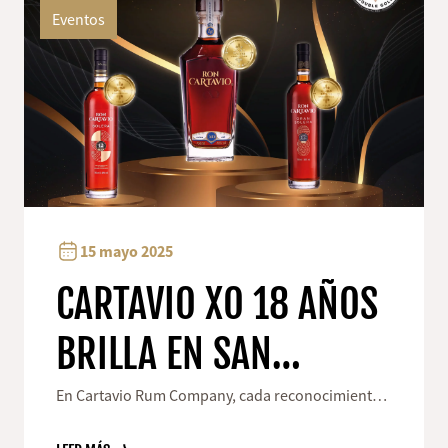
Eventos
15 mayo 2025
CARTAVIO XO 18 AÑOS
BRILLA EN SAN
FRANCISCO CON DOBLE
En Cartavio Rum Company, cada reconocimiento
que recibimos es un reflejo del trabajo que
hacemos con pasión y compromiso.