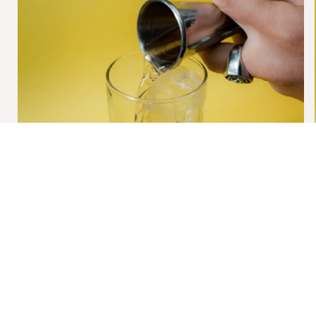
PASO 1
AÑADE
60 ml de ron, 8 ml de zumo de limón y unas gotas de amargo
de angostura en un vaso alto.