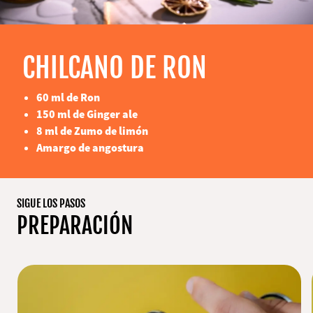
CHILCANO DE RON
60 ml de Ron
150 ml de Ginger ale
8 ml de Zumo de limón
Amargo de angostura
SIGUE LOS PASOS
PREPARACIÓN