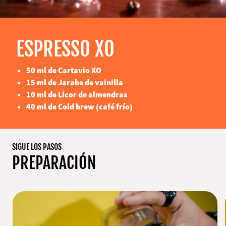
ESPRESSO XO
50 ml de Cartavio XO
15 ml de Jarabe de vainilla
10 ml de Licor de almendras
40 ml de Cold brew (café frío)
SIGUE LOS PASOS
PREPARACIÓN